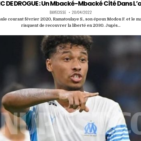
in
C DE DROGUE : Un Mbacké-Mbacké Cité Dans L’a
BAYECISSE
20/04/2022
ule courant février 2020, Ramatoulaye S., son époux Modou F. et le ma
risquent de recouvrer la liberté en 2030. Jugés…