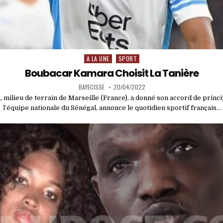
A LA UNE
SPORT
Posted
in
Boubacar Kamara Choisit La Tanière
BAYECISSE
20/04/2022
milieu de terrain de Marseille (France), a donné son accord de princ
l’équipe nationale du Sénégal, annonce le quotidien sportif français…