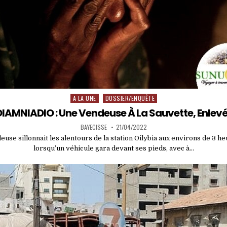
A LA UNE
DOSSIER/ENQUÊTE
Posted
in
IAMNIADIO : Une Vendeuse À La Sauvette, Enlevée
BAYECISSE
21/04/2022
euse sillonnait les alentours de la station Oilybia aux environs de 3 h
lorsqu’un véhicule gara devant ses pieds, avec à…