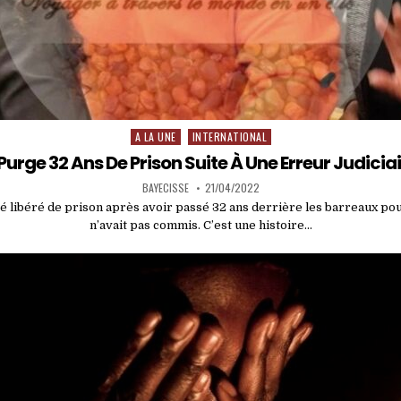
A LA UNE
INTERNATIONAL
Posted
in
l Purge 32 Ans De Prison Suite À Une Erreur Judicia
BAYECISSE
21/04/2022
é libéré de prison après avoir passé 32 ans derrière les barreaux pou
n’avait pas commis. C’est une histoire…