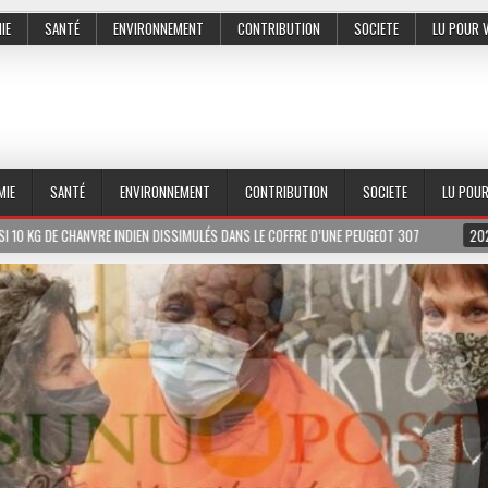
IE
SANTÉ
ENVIRONNEMENT
CONTRIBUTION
SOCIETE
LU POUR 
MIE
SANTÉ
ENVIRONNEMENT
CONTRIBUTION
SOCIETE
LU POU
ISSIMULÉS DANS LE COFFRE D’UNE PEUGEOT 307
2026-07-01
LE PR MEISSA D