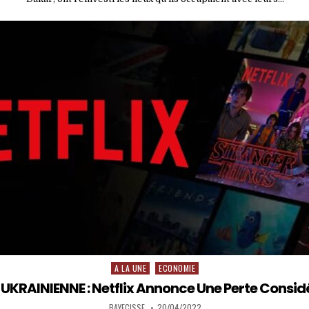
A LA UNE
ECONOMIE
Posted
in
 UKRAINIENNE : Netflix Annonce Une Perte Consid
BAYECISSE
20/04/2022