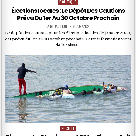
POLITIQUE
Posted
in
Élections locales : Le Dépôt Des Cautions
Prévu Du 1er Au 30 Octobre Prochain
LA RÉDACTION
30/09/2021
Le dépôt des cautions pour les élections locales de janvier 2022,
est prévu du 1er au 30 octobre prochain. Cette information vient
de la caisse…
SOCIETE
Posted
in