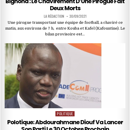
Bignona : Le Chavirement D’Une Pirogue Fait
Deux Morts
LA RÉDACTION
30/09/2021
Une pirogue transportant une équipe de football, a chaviré ce
matin, aux environs de 7 h, entre Kouba et Kafel (Kafountine). Le
bilan provisoire est…
POLITIQUE
Posted
in
Polotique: Abdourahmane Diouf Va Lancer
Son Parti Le 30 Octobre Prochain