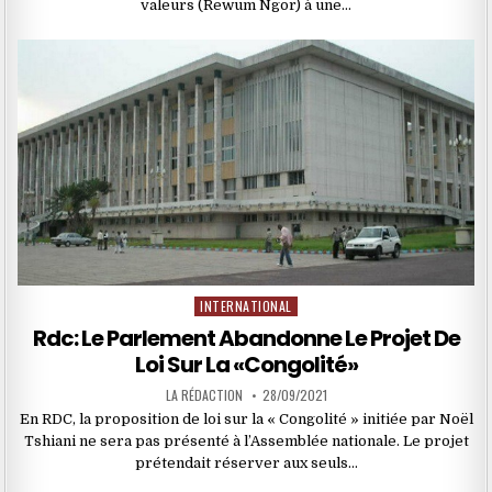
valeurs (Rewum Ngor) à une…
INTERNATIONAL
Posted
in
Rdc: Le Parlement Abandonne Le Projet De
Loi Sur La «Congolité»
LA RÉDACTION
28/09/2021
En RDC, la proposition de loi sur la « Congolité » initiée par Noël
Tshiani ne sera pas présenté à l’Assemblée nationale. Le projet
prétendait réserver aux seuls…