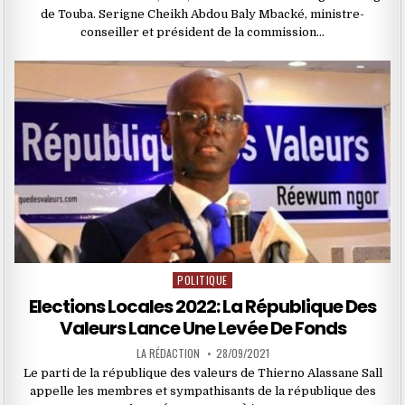
de Touba. Serigne Cheikh Abdou Baly Mbacké, ministre-
conseiller et président de la commission…
POLITIQUE
Posted
in
Elections Locales 2022: La République Des
Valeurs Lance Une Levée De Fonds
LA RÉDACTION
28/09/2021
Le parti de la république des valeurs de Thierno Alassane Sall
appelle les membres et sympathisants de la république des