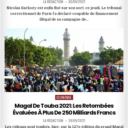
LA RÉDACTION
30/09/2021
Nicolas Sarkozy est enfin fixé sur son sort, ce jeudi. Le tribunal
correctionnel de Paris l’a déclaré coupable de financement
illégal de sa campagne de…
ECONOMIE
Posted
in
Magal De Touba 2021: Les Retombées
Évaluées À Plus De 250 Milliards Francs
LA RÉDACTION
28/09/2021
Les rideaux sont tombés, hier, sur la 127e édition du grand Magal