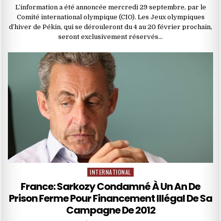
L’information a été annoncée mercredi 29 septembre, par le
Comité international olympique (CIO). Les Jeux olympiques
d’hiver de Pékin, qui se dérouleront du 4 au 20 février prochain,
seront exclusivement réservés…
INTERNATIONAL
Posted
in
France: Sarkozy Condamné À Un An De
Prison Ferme Pour Financement Illégal De Sa
Campagne De 2012