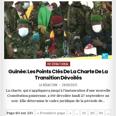
INTERNATIONAL
Posted
in
Guinée: Les Points Clés De La Charte De La
Transition Dévoilés
LA RÉDACTION
28/09/2021
La charte, qui s’appliquera jusqu’à l’instauration d’une nouvelle
Constitution guinéenne, a été dévoilée lundi 27 septembre au
soir. Elle détermine le cadre juridique de la période de…
Page 60 sur 231
« Première page
«
…
10
20
30
…