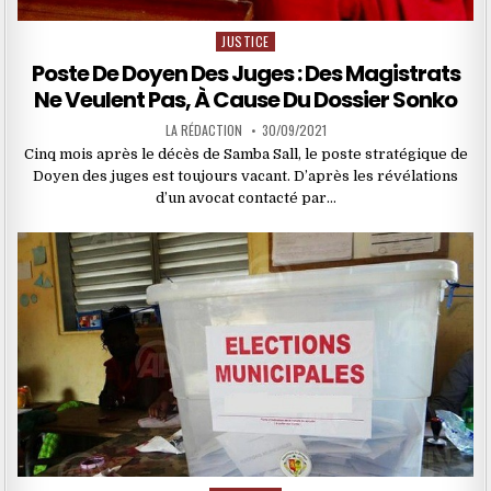
JUSTICE
Posted
in
Poste De Doyen Des Juges : Des Magistrats
Ne Veulent Pas, À Cause Du Dossier Sonko
LA RÉDACTION
30/09/2021
Cinq mois après le décès de Samba Sall, le poste stratégique de
Doyen des juges est toujours vacant. D’après les révélations
d’un avocat contacté par…