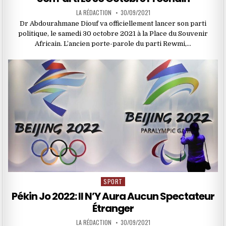
LA RÉDACTION
30/09/2021
Dr Abdourahmane Diouf va officiellement lancer son parti
politique, le samedi 30 octobre 2021 à la Place du Souvenir
Africain. L’ancien porte-parole du parti Rewmi,…
SPORT
Posted
in
Pékin Jo 2022: Il N’Y Aura Aucun Spectateur
Étranger
LA RÉDACTION
30/09/2021