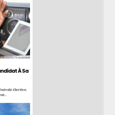
andidat À Sa
énérale élective,
ent…