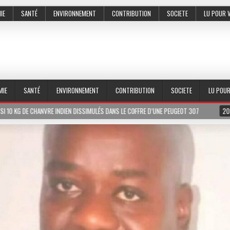
IE
SANTÉ
ENVIRONNEMENT
CONTRIBUTION
SOCIETE
LU POUR 
MIE
SANTÉ
ENVIRONNEMENT
CONTRIBUTION
SOCIETE
LU POU
SIMULÉS DANS LE COFFRE D’UNE PEUGEOT 307
2026-07-01
LE PR MEISSA DIA