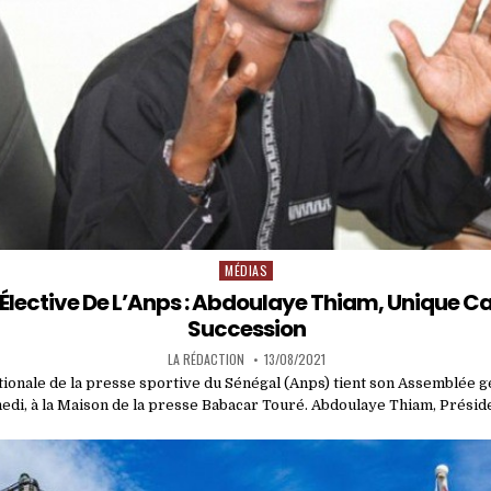
MÉDIAS
Posted
in
lective De L’Anps : Abdoulaye Thiam, Unique C
Succession
LA RÉDACTION
13/08/2021
tionale de la presse sportive du Sénégal (Anps) tient son Assemblée g
edi, à la Maison de la presse Babacar Touré. Abdoulaye Thiam, Présid