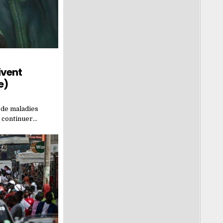
ivent
e)
 de maladies
à continuer…