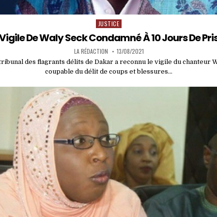
JUSTICE
Posted
in
 Vigile De Waly Seck Condamné À 10 Jours De Pri
LA RÉDACTION
13/08/2021
ribunal des flagrants délits de Dakar a reconnu le vigile du chanteur 
coupable du délit de coups et blessures…