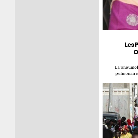
Les 
O
La pneumolo
pulmonaires