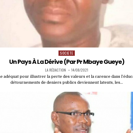
SOCIETE
Posted
in
Un Pays À La Dérive (Par Pr Mbaye Gueye)
LA RÉDACTION
14/08/2021
me adéquat pour illustrer la perte des valeurs et la carence dans l’éduca
détournements de deniers publics deviennent latents, les…