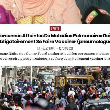
SANTÉ
Posted
in
Personnes Atteintes De Maladies Pulmonaires Do
bligatoirement Se Faire Vacciner (pneumologu
LA RÉDACTION
12/08/2021
gue Nafissatou Oumar Touré a exhorté jeudi les personnes atteintes
 ou respiratoires chroniques à se faire obligatoirement vacciner et 