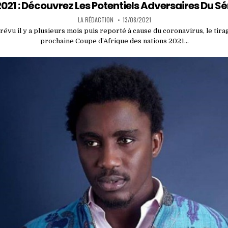
in
021 : Découvrez Les Potentiels Adversaires Du S
LA RÉDACTION
13/08/2021
révu il y a plusieurs mois puis reporté à cause du coronavirus, le tirag
prochaine Coupe d’Afrique des nations 2021…