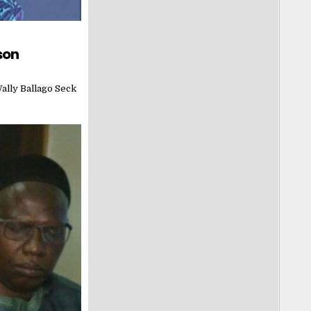
son
Wally Ballago Seck