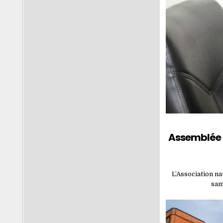
Assemblée É
L’Association na
sam