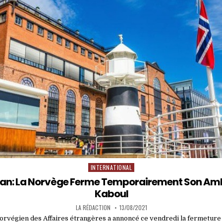
INTERNATIONAL
Posted
in
tan: La Norvège Ferme Temporairement Son A
Kaboul
LA RÉDACTION
13/08/2021
orvégien des Affaires étrangères a annoncé ce vendredi la fermetur