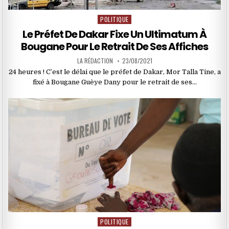
POLITIQUE
Posted
in
Le Préfet De Dakar Fixe Un Ultimatum À
Bougane Pour Le Retrait De Ses Affiches
LA RÉDACTION
23/08/2021
24 heures ! C’est le délai que le préfet de Dakar, Mor Talla Tine, a
fixé à Bougane Guèye Dany pour le retrait de ses…
POLITIQUE
Posted