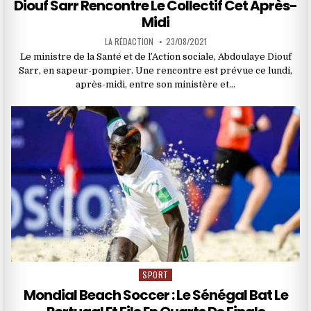
Diouf Sarr Rencontre Le Collectif Cet Après-
Midi
LA RÉDACTION
23/08/2021
Le ministre de la Santé et de l’Action sociale, Abdoulaye Diouf
Sarr, en sapeur-pompier. Une rencontre est prévue ce lundi,
après-midi, entre son ministère et…
SPORT
Posted
in
Mondial Beach Soccer : Le Sénégal Bat Le