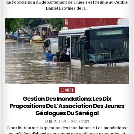
de l’opposition du département de Thies s’est réunie au Centre
Daniel Brothier de la…
SOCIETE
Posted
in
Gestion Des Inondations: Les Dix
Propositions De L’Association Des Jeunes
Géologues Du Sénégal
LA RÉDACTION
22/08/2021
Contribution sur la question des inondations « Les inondations :
ce qu’il faut d’abord savoir pour une meilleure prévention et