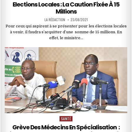
in
Elections Locales : La Caution Fixée À 15
Millions
LA RÉDACTION
23/08/2021
Pour ceux qui aspirent à se présenter pour les élections locales
à venir, il faudra s’acquitter d’une somme de 15 millions. En
effet, le ministre…
SANTÉ
Posted
in
Grève Des Médecins En Spécialisation :