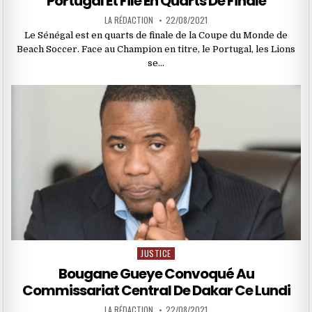
Portugal Et File En Quarts De Finale
LA RÉDACTION
22/08/2021
Le Sénégal est en quarts de finale de la Coupe du Monde de
Beach Soccer. Face au Champion en titre, le Portugal, les Lions
se…
JUSTICE
Posted
in
Bougane Gueye Convoqué Au
Commissariat Central De Dakar Ce Lundi
LA RÉDACTION
22/08/2021