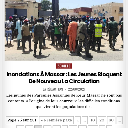
SOCIETE
Posted
in
Inondations À Massar : Les Jeunes Bloquent
De Nouveau La Circulation
LA RÉDACTION
22/08/2021
Les jeunes des Parcelles Assainies de Keur Massar ne sont pas
contents. A l’origine de leur courroux, les difficiles conditions
que vivent les populations de…
Page 75 sur 231
« Première page
«
…
10
20
30
…