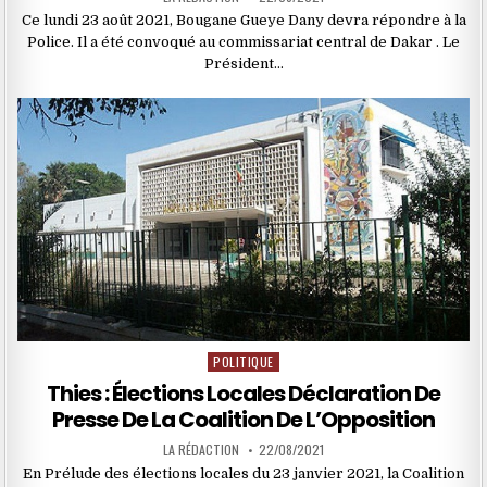
Ce lundi 23 août 2021, Bougane Gueye Dany devra répondre à la
Police. Il a été convoqué au commissariat central de Dakar . Le
Président…
POLITIQUE
Posted
in
Thies : Élections Locales Déclaration De
Presse De La Coalition De L’Opposition
LA RÉDACTION
22/08/2021
En Prélude des élections locales du 23 janvier 2021, la Coalition