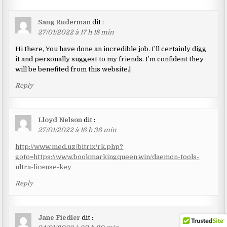
Sang Ruderman
dit :
27/01/2022 à 17 h 18 min
Hi there, You have done an incredible job. I’ll certainly digg
it and personally suggest to my friends. I’m confident they
will be benefited from this website.|
Reply
Lloyd Nelson
dit :
27/01/2022 à 16 h 36 min
http://www.med.uz/bitrix/rk.php?
goto=https://www.bookmarkingqueen.win/daemon-tools-
ultra-license-key
Reply
Jane Fiedler
dit :