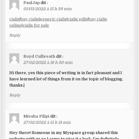
PaulJap
dit :
01/03/2022 à 15 h 39 min
cialis|buy cialis|generic cialis|cialis pills|buy cialis
online|cialis for sale
Reply
Boyd Culbreath
dit :
27/02/2022 à 16 h 30 min
Hi there, yes this piece of writing is in fact pleasant and I
have learned lot of things from it on the topic of blogging.
thanks.|
Reply
Miesha Filipi
dit :
27/02/2022 à 15 h 18 min
Hey there! Someone in my Myspace group shared this
website with us so I came to give it a look. I’m definitely