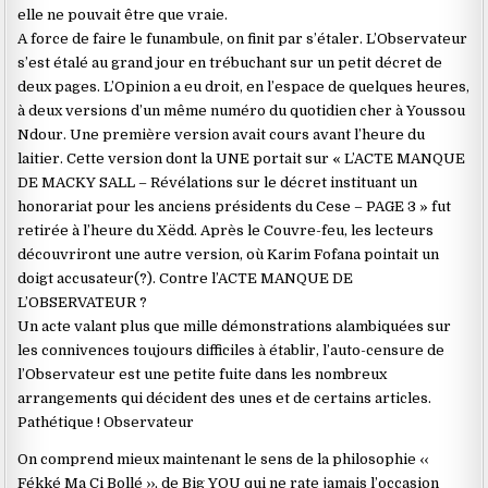
elle ne pouvait être que vraie.
A force de faire le funambule, on finit par s’étaler. L’Observateur
s’est étalé au grand jour en trébuchant sur un petit décret de
deux pages. L’Opinion a eu droit, en l’espace de quelques heures,
à deux versions d’un même numéro du quotidien cher à Youssou
Ndour. Une première version avait cours avant l’heure du
laitier. Cette version dont la UNE portait sur « L’ACTE MANQUE
DE MACKY SALL – Révélations sur le décret instituant un
honorariat pour les anciens présidents du Cese – PAGE 3 » fut
retirée à l’heure du Xëdd. Après le Couvre-feu, les lecteurs
découvriront une autre version, où Karim Fofana pointait un
doigt accusateur(?). Contre l’ACTE MANQUE DE
L’OBSERVATEUR ?
Un acte valant plus que mille démonstrations alambiquées sur
les connivences toujours difficiles à établir, l’auto-censure de
l’Observateur est une petite fuite dans les nombreux
arrangements qui décident des unes et de certains articles.
Pathétique ! Observateur
On comprend mieux maintenant le sens de la philosophie ‹‹
Fékké Ma Ci Bollé ››, de Big YOU qui ne rate jamais l’occasion