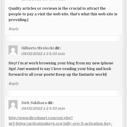
Quality articles or reviews is the crucial to attract the
people to pay a visit the web site, that’s what this web site is
providing.|
Reply
Gilberto Strelecki
dit :
08/02/2022 à 3 h 05 min
Hey! I’m at work browsing your blog from my new iphone
3gs! Just wanted to say I love reading your blog and look
forward to all your posts! Keep up the fantastic work!|
Reply
Dirk Sakihara
dit :
08/02/2022 à 2 h 33 min
http://www.dicodunet.com/out.php?
url=https://activationkeys.org/tally-erp-9-activation-key-