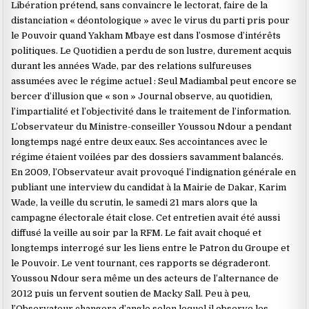
Libération prétend, sans convaincre le lectorat, faire de la
distanciation « déontologique » avec le virus du parti pris pour
le Pouvoir quand Yakham Mbaye est dans l’osmose d’intérêts
politiques. Le Quotidien a perdu de son lustre, durement acquis
durant les années Wade, par des relations sulfureuses
assumées avec le régime actuel : Seul Madiambal peut encore se
bercer d’illusion que « son » Journal observe, au quotidien,
l’impartialité et l’objectivité dans le traitement de l’information.
L’observateur du Ministre-conseiller Youssou Ndour a pendant
longtemps nagé entre deux eaux. Ses accointances avec le
régime étaient voilées par des dossiers savamment balancés.
En 2009, l’Observateur avait provoqué l’indignation générale en
publiant une interview du candidat à la Mairie de Dakar, Karim
Wade, la veille du scrutin, le samedi 21 mars alors que la
campagne électorale était close. Cet entretien avait été aussi
diffusé la veille au soir par la RFM. Le fait avait choqué et
longtemps interrogé sur les liens entre le Patron du Groupe et
le Pouvoir. Le vent tournant, ces rapports se dégraderont.
Youssou Ndour sera même un des acteurs de l’alternance de
2012 puis un fervent soutien de Macky Sall. Peu à peu,
l’Observateur changera d’angle selon lequel il observe les