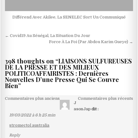
Différend Avec Akilee, La SENELEC Sort Un Communiqué
Navigation
← Covid19 Au Sénégal, La Situation Du Jour
de
Force À La Foi (Par Abdou Karim Gueye) →
l’article
398 thoughts on “
LIAISONS SULFUREUSES
DE LA PRESSE ET DES MILIEUX
POLITICOAFFAIRISTES : Dernières
Nouvelles D’une Presse Qui Se Couvre
Bien
”
Navigation
Commentaires plus anciens
Commentaires plus récents
J
dans
asonJap
dit :
les
19/03/2022 à 6 h 25 min
commentaires
stromectol australia
Reply