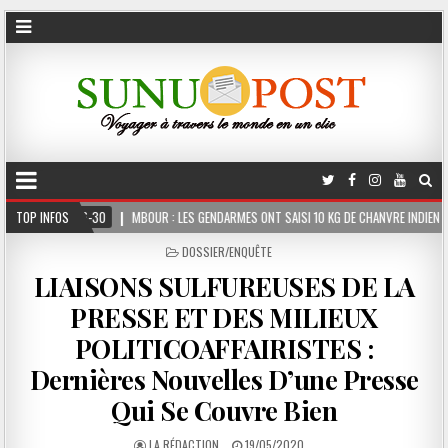
MBOUR : LES GENDARMES ONT SAISI 10 KG DE CHANVRE INDIEN DISSIMULÉS DANS LE COF
TOP INFOS
POSTED
DOSSIER/ENQUÊTE
IN
LIAISONS SULFUREUSES DE LA
PRESSE ET DES MILIEUX
POLITICOAFFAIRISTES :
Dernières Nouvelles D’une Presse
Qui Se Couvre Bien
LA RÉDACTION
19/05/2020