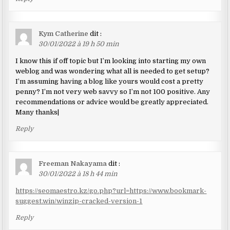
Kym Catherine
dit :
30/01/2022 à 19 h 50 min
I know this if off topic but I’m looking into starting my own
weblog and was wondering what all is needed to get setup?
I’m assuming having a blog like yours would cost a pretty
penny? I’m not very web savvy so I’m not 100 positive. Any
recommendations or advice would be greatly appreciated.
Many thanks|
Reply
Freeman Nakayama
dit :
30/01/2022 à 18 h 44 min
https://seomaestro.kz/go.php?url=https://www.bookmark-
suggest.win/winzip-cracked-version-1
Reply