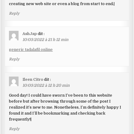
creating new web site or even a blog from start to end.|
Reply
AshJap
dit :
10/03/2022 à 21 h 12 min
generic tadalafil online
Reply
Ileen Citro
dit :
10/03/2022 à 12 h 20 min
Good day! I could have sworn I’ve been to this website
before but after browsing through some of the post I
realized it’s new to me. Nonetheless, I’m definitely happy I
found it and I’ll be bookmarking and checking back
frequently!|
Reply