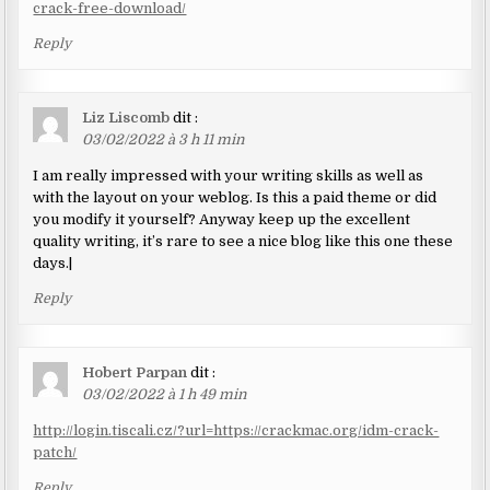
crack-free-download/
Reply
Liz Liscomb
dit :
03/02/2022 à 3 h 11 min
I am really impressed with your writing skills as well as
with the layout on your weblog. Is this a paid theme or did
you modify it yourself? Anyway keep up the excellent
quality writing, it’s rare to see a nice blog like this one these
days.|
Reply
Hobert Parpan
dit :
03/02/2022 à 1 h 49 min
http://login.tiscali.cz/?url=https://crackmac.org/idm-crack-
patch/
Reply