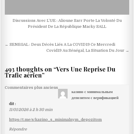
Discussions Avec L’UE : Alioune Sarr Porte La Volonté Du
Président De La République Macky SALL
Navigation
← SENEGAL : Deux Décès Liés A La COVID19 Ce Mercredi
de
Covid19 Au Sénégal, La Situation Du Jour →
l’article
493 thoughts on “
Vers Une Reprise Du
Trafic aérien
”
Navigation
Commentaires plus anciens
казино с минимальным
dans
депозитом с верификацией
les
dit :
11/01/2026 à 2 h 30 min
commentaires
https://t.me/s/kazino_s_minimalnym_depozitom
Répondre