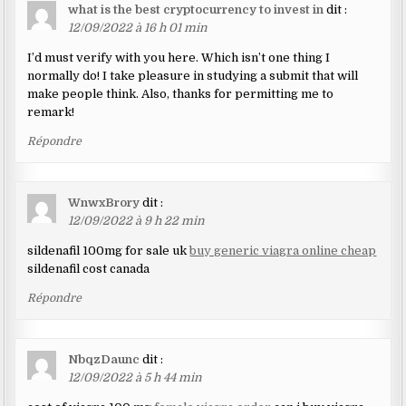
what is the best cryptocurrency to invest in
dit :
12/09/2022 à 16 h 01 min
I’d must verify with you here. Which isn’t one thing I
normally do! I take pleasure in studying a submit that will
make people think. Also, thanks for permitting me to
remark!
Répondre
WnwxBrory
dit :
12/09/2022 à 9 h 22 min
sildenafil 100mg for sale uk
buy generic viagra online cheap
sildenafil cost canada
Répondre
NbqzDaunc
dit :
12/09/2022 à 5 h 44 min