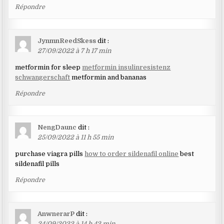
Répondre
JynmnReedSkess
dit :
27/09/2022 à 7 h 17 min
metformin for sleep
metformin insulinresistenz
schwangerschaft
metformin and bananas
Répondre
NengDaunc
dit :
25/09/2022 à 11 h 55 min
purchase viagra pills
how to order sildenafil online
best
sildenafil pills
Répondre
AnwnerarP
dit :
24/09/2022 à 14 h 42 min