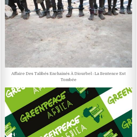
Affaire Des Talibés Enchainés À Diourbel : La Sentence Est
Tombée