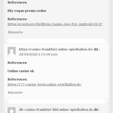
References:
Sky vegas promo codes
References:
https://graph.org/HellSpin-Casino-App-For-Android-04-27
Répondre
https://casino-frankfurt.online-spielhallen.de/
dit :
26/04/2026 à 5 h 06 min
References:
Online casino uk
References:
https://777-casino-login.online-spielhallen.de/
Répondre
db-casino-frankfurt-hbf.online-spielhallen.de
dit :