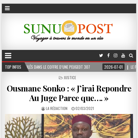
 LE COFFRE D’UNE PEUGEOT 307
TOP INFOS
2026-07-01
LE PR MEISSA DIAKHATÉ NOMMÉ 
POSTED
JUSTICE
IN
Ousmane Sonko : « J’irai Repondre
Au Juge Parce que…. »
LA RÉDACTION
02/03/2021