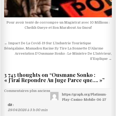
Pour avoir tenté de corrompre un Magistrat avec 10 Millions :
Cheikh Gueye et Son Marabout Au Gnouf
Navigation
← Impact De La Covid-19 Sur L’Industrie Touristique
de
Sénégalaise, Mamadou Racine Sy Tire La Sonnette D’Alarme
Arrestation D’Ousmane Sonko : Le Ministre De L’Intérieur,
l’article
S’Explique →
3 743 thoughts on “
Ousmane Sonko :
« J’irai Repondre Au Juge Parce que…. »
”
Navigation
Commentaires plus anciens
https://graph.org/Platinum-
dans
Play-Casino-Mobile-04-27
les
dit :
28/04/2026 à 3 h 00 min
commentaires