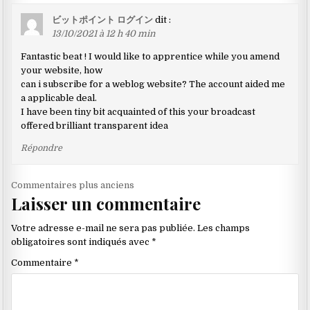
ビットポイント ログイン
dit :
13/10/2021 à 12 h 40 min
Fantastic beat ! I would like to apprentice while you amend
your website, how
can i subscribe for a weblog website? The account aided me
a applicable deal.
I have been tiny bit acquainted of this your broadcast
offered brilliant transparent idea
Répondre
Navigation
Commentaires plus anciens
Laisser un commentaire
dans
les
Votre adresse e-mail ne sera pas publiée.
Les champs
commentaires
obligatoires sont indiqués avec
*
Commentaire
*