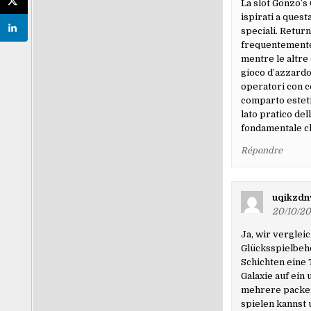
La slot Gonzo’s 
ispirati a quest
speciali. Return
frequentemente 
mentre le altre
gioco d’azzardo
operatori con c
comparto esteti
lato pratico del
fondamentale ch
Répondre
uqikzdn
20/10/20
Ja, wir verglei
Glücksspielbehö
Schichten eine 
Galaxie auf ein
mehrere packend
spielen kannst 