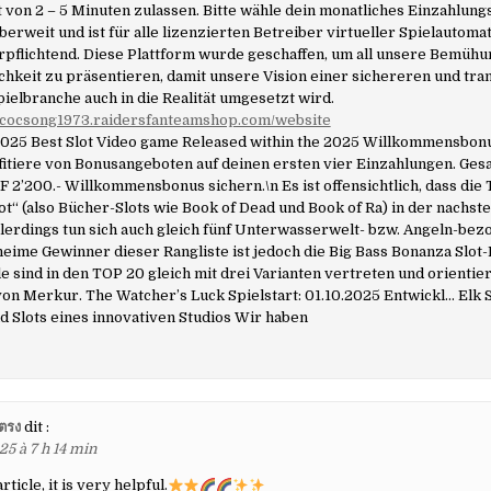
von 2 – 5 Minuten zulassen. Bitte wähle dein monatliches Einzahlungs
iberweit und ist für alle lizenzierten Betreiber virtueller Spielautoma
rpflichtend. Diese Plattform wurde geschaffen, um all unsere Bemühu
ichkeit zu präsentieren, damit unsere Vision einer sichereren und tr
ielbranche auch in die Realität umgesetzt wird.
ndcocsong1973.raidersfanteamshop.com/website
2025 Best Slot Video game Released within the 2025 Willkommensbon
ofitiere von Bonusangeboten auf deinen ersten vier Einzahlungen. Ges
HF 2’200.- Willkommensbonus sichern.\n Es ist offensichtlich, dass die 
tot“ (also Bücher-Slots wie Book of Dead und Book of Ra) in der nachst
llerdings tun sich auch gleich fünf Unterwasserwelt- bzw. Angeln-bez
eime Gewinner dieser Rangliste ist jedoch die Big Bass Bonanza Slot-
 sind in den TOP 20 gleich mit drei Varianten vertreten und orientier
von Merkur. The Watcher’s Luck Spielstart: 01.10.2025 Entwickl… Elk S
 Slots eines innovativen Studios Wir haben
บตรง
dit :
25 à 7 h 14 min
ticle, it is very helpful.