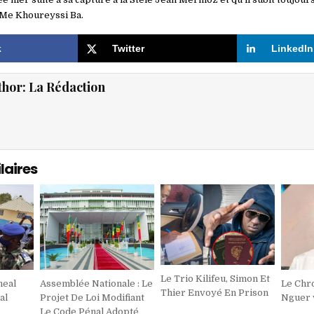
e Me Khoureyssi Ba.
k
Twitter
LinkedIn
thor:
La Rédaction
laires
Le Trio Kilifeu, Simon Et
heal
Assemblée Nationale : Le
Le Chr
Thier Envoyé En Prison
al
Projet De Loi Modifiant
Nguer v
Le Code Pénal Adopté