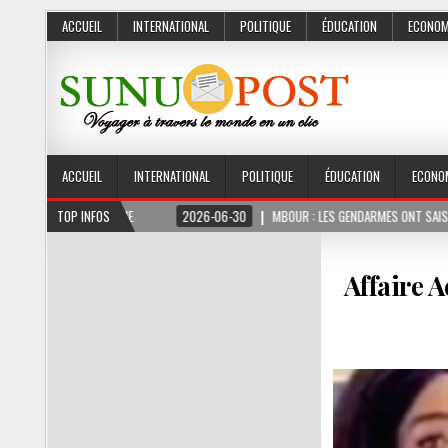
ACCUEIL
INTERNATIONAL
POLITIQUE
ÉDUCATION
ECONOM
ACCUEIL
INTERNATIONAL
POLITIQUE
ÉDUCATION
ECONO
 FERME
TOP INFOS
2026-06-30
MBOUR : LES GENDARMES ONT SAISI 10 KG DE CHANVRE
Affaire 