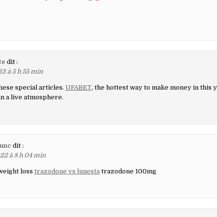
te
dit :
23 à 5 h 55 min
hese special articles.
UFABET
, the hottest way to make money in this 
n a live atmosphere.
unc
dit :
22 à 8 h 04 min
weight loss
trazodone vs lunesta
trazodone 100mg