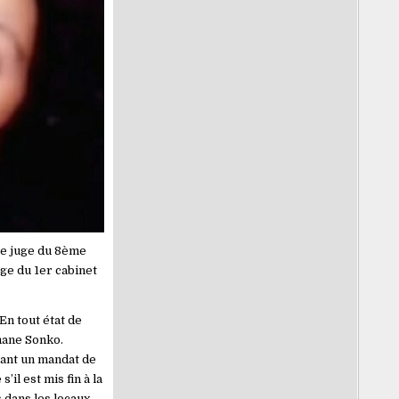
Le juge du 8ème
ge du 1er cabinet
En tout état de
mane Sonko.
stant un mandat de
l est mis fin à la
s dans les locaux