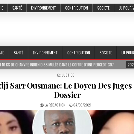
IE
SANTÉ
ENVIRONNEMENT
CONTRIBUTION
SOCIETE
LU POUR 
MIE
SANTÉ
ENVIRONNEMENT
CONTRIBUTION
SOCIETE
LU POU
 INDIEN DISSIMULÉS DANS LE COFFRE D’UNE PEUGEOT 307
2026-07-01
LE PR 
POSTED
JUSTICE
IN
Adji Sarr Ousmane: Le Doyen Des Juges 
Dossier
LA RÉDACTION
04/03/2021