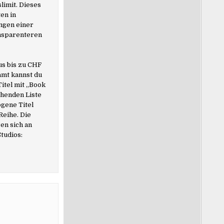
limit. Dieses
ten in
ngen einer
ansparenteren
us bis zu CHF
amt kannst du
Titel mit „Book
ehenden Liste
ogene Titel
Reihe. Die
en sich an
tudios: