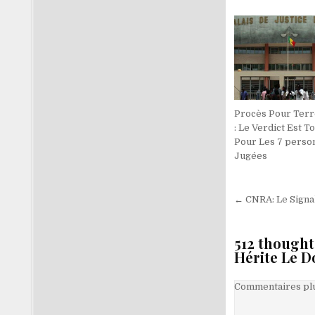
Procès Pour Ter
: Le Verdict Est 
Pour Les 7 perso
Jugées
Navigati
← CNRA: Le Sign
de
l’article
512 thought
Hérite Le D
Navigati
Commentaires plu
dans