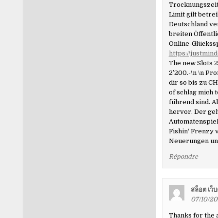
Trocknungszeit 
Limit gilt betre
Deutschland ve
breiten Öffentl
Online-Glückssp
https://justmi
The new Slots 
2’200.-\n \n Pr
dir so bis zu C
of schlag mich 
führend sind. A
hervor. Der geh
Automatenspiele
Fishin‘ Frenzy 
Neuerungen und
Répondre
สล็อต เว็
07/10/20
Thanks for the ar