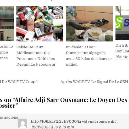
Distrib
rorisme
Saisie De Faux
un dealer et son
Sen’Ea
Tombé
Médicaments : Six
fournisseur alpagués
Plainte
nnes
Personnes Déférées
avec 30 kilos de chanvre
Devant Le Procureur
indien
on
al De WALF TV Coupé
Après WALF TV, Le Signal De La SEN
s on “
Affaire Adji Sarr Ousmane: Le Doyen Des
ossier
”
on
s anciens
http://106.51.72.251:3000/krystynacromwe
dit :
12/12/2025 à 10 h 16 min