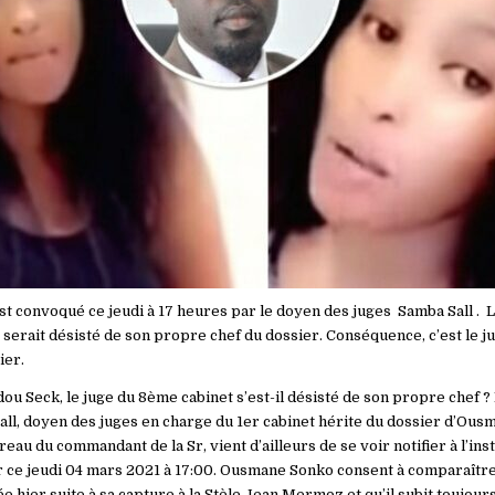
 convoqué ce jeudi à 17 heures par le doyen des juges Samba Sall . 
erait désisté de son propre chef du dossier. Conséquence, c’est le ju
ier.
 Seck, le juge du 8ème cabinet s’est-il désisté de son propre chef ? 
all, doyen des juges en charge du 1er cabinet hérite du dossier d’Ous
reau du commandant de la Sr, vient d’ailleurs de se voir notifier à l’in
ce jeudi 04 mars 2021 à 17:00. Ousmane Sonko consent à comparaître s’i
ée hier suite à sa capture à la Stèle Jean Mermoz et qu’il subit toujour