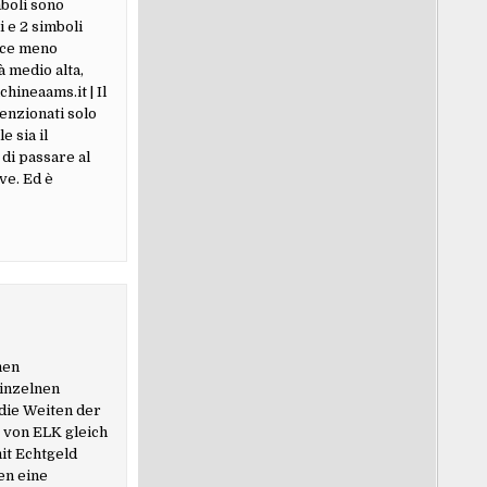
mboli sono
i e 2 simboli
ince meno
 medio alta,
hineaams.it | Il
enzionati solo
 sia il
di passare al
ve. Ed è
men
einzelnen
 die Weiten der
t von ELK gleich
it Echtgeld
en eine