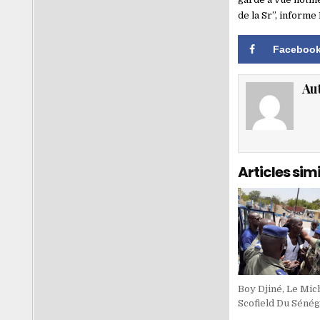
de la Sr”, inform
Faceboo
Au
Articles simi
Boy Djiné, Le Mic
Scofield Du Sénég