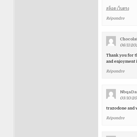
สล็อต เว็บตรง
Répondre
Chocola
06/11/20
Thank you for t
and enjoyment i
Répondre
NbqaDa
03/10/20
trazodone and 
Répondre