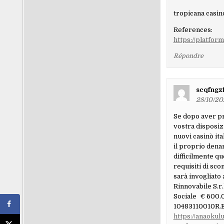
les
tropicana casin
comment
References:
https://platfor
Répondre
scqfngz
28/10/20
Se dopo aver pr
vostra disposiz
nuovi casinò ita
il proprio dena
difficilmente qu
requisiti di sco
sarà invogliato 
Rinnovabile S.r
Sociale € 600.0
10483110010R.E
https://anaoku