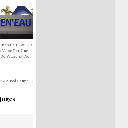
ution De L’Eau : La
u Visée Par Une
 De Frapp Et Cie
 TV Aussi Coupé →
 Juges