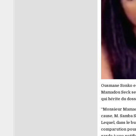
Ousmane Sonko est
Mamadou Seck se s
qui hérite du doss
“Monsieur Mamadou
cause, M. Samba S
Lequel, dans le bu
comparution pour 
garde à vue notifi