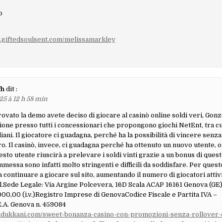
o
aires
m.giftedsoulsent.com/melissamarkley
fh
dit :
25 à 12 h 58 min
ovato la demo avete deciso di giocare al casinò online soldi veri, Gonz
ione presso tutti i concessionari che propongono giochi NetEnt, tra cu
liani. Il giocatore ci guadagna, perché ha la possibilità di vincere senz
ro. Il casinò, invece, ci guadagna perché ha ottenuto un nuovo utente, 
esto utente riuscirà a prelevare i soldi vinti grazie a un bonus di questo
mmessa sono infatti molto stringenti e difficili da soddisfare. Per quest
a continuare a giocare sul sito, aumentando il numero di giocatori atti
.l.Sede Legale: Via Argine Polcevera, 16D Scala ACAP 16161 Genova (GE
00,00 (i.v.)Registro Imprese di GenovaCodice Fiscale e Partita IVA –
.A. Genova n. 459084
ludukkani.com/sweet-bonanza-casino-con-promozioni-senza-rollover-d