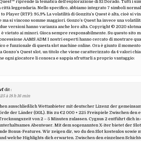
Quest™ riprende la tematica dell’esplorazione di El Dorado. Tutti i si
a città leggendaria. Nello specifico, abbiamo integrato 7 simboli normal
 to Player (RTP): 95,9% La volatilità di Gonzita’s Quest è alta, cioè si v
ma si vincono somme maggiori. Gonzo’s Quest ha invece una volatilità
 due versioni hanno varianza anche loro alta. Copyright © 2020 slotmac
 è vietato ai minori. Gioca sempre responsabilmente. Su questo sito m
oncessione AAMS ADM I nostri esperti hanno cercato di mostrare quale
co e funzionale di questa slot machine online. Ora è giunto il momento 
la Gonzo’s Quest slot, un titolo che viene caratterizzato da 4 valori chia
e ogni giocatore li conosca e sappia sfruttarli a proprio vantaggio:
vf
dit :
25 à 18 h 16 min
chen ausschließlich Wettanbieter mit deutscher Lizenz der gemeinsa
rde der Länder (GGL). Bis zu €2 000 + 225 Freispiele Zwischen den 
Trocknungszeit von 2 – 5 Minuten zulassen. Cygnus 2 entführt dich in
 unterhaltsames Abenteuer. Mit dem sogenannten X-iter bietet der Slo
e Bonus-Features. Wir zeigen dir, wo du den Slot kostenlos sowie m
und welche Highlights dich erwarten. Zwischen den einzelnen Schicht