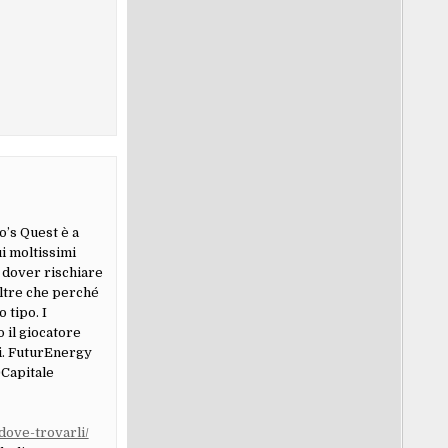
o’s Quest è a
i moltissimi
a dover rischiare
oltre che perché
 tipo. I
o il giocatore
vi. FuturEnergy
)Capitale
ove-trovarli/