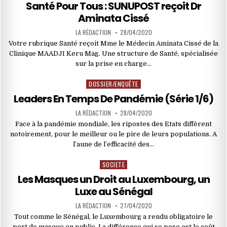
in
Santé Pour Tous : SUNUPOST reçoit Dr
Aminata Cissé
LA RÉDACTION
28/04/2020
Votre rubrique Santé reçoit Mme le Médecin Aminata Cissé de la
Clinique MAADJI Keru Mag. Une structure de Santé, spécialisée
sur la prise en charge…
DOSSIER/ENQUÊTE
Posted
in
Leaders En Temps De Pandémie (Série 1/6)
LA RÉDACTION
28/04/2020
Face à la pandémie mondiale, les ripostes des Etats diffèrent
notoirement, pour le meilleur ou le pire de leurs populations. A
l’aune de l’efficacité des…
SOCIETE
Posted
in
Les Masques un Droit au Luxembourg, un
Luxe au Sénégal
LA RÉDACTION
27/04/2020
Tout comme le Sénégal, le Luxembourg a rendu obligatoire le
port de masque en public. La différence qui se pose est le coût