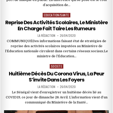
d’acquisition de…
EDUCATION/SANTE
Posted
in
Reprise Des Activités Scolaires, Le Ministère
En Charge Fait Taire Les Rumeurs
LA RÉDACTION
26/04/2020
COMMUNIQUÉDes informations faisant état de stratégies de
reprise des activités scolaires imputées au Ministère de
l’Éducation nationale circulent dans certains réseaux sociaux.Le
ministre de l’Éducation…
SOCIETE
Posted
in
Huitième Décès Du Corona Virus, La Peur
S’invite Dans Les Foyers
LA RÉDACTION
26/04/2020
Le Sénégal vient d’enregistrer un huitième décès lié au
COVID19, ce jour de dimanche 26 Avril. L’information vient d’un
communiqué du Ministère de la Santé…