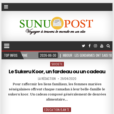
ONT 3 MOIS FERME
TOP INFOS
2026-06-30
MBOUR : LES GENDARMES ONT SAISI 10 KG 
SOCIETE
Posted
in
Le Sukeru Koor, un fardeau ou un cadeau
LA RÉDACTION
29/04/2020
Pour raffermir les liens familiaux, les femmes mariées
sénégalaises offrent chaque ramadan à leur belle-famille le
sukeru koor. Un cadeau composé généralement de denrées
alimentaire,…
EDUCATION/SANTE
Posted