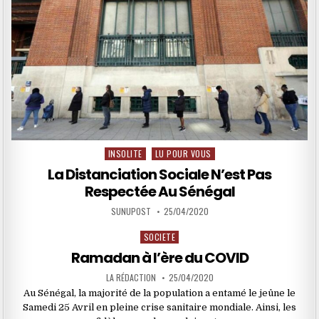
INSOLITE
LU POUR VOUS
Posted
in
La Distanciation Sociale N’est Pas
Respectée Au Sénégal
SUNUPOST
25/04/2020
SOCIETE
Posted
in
Ramadan à l’ère du COVID
LA RÉDACTION
25/04/2020
Au Sénégal, la majorité de la population a entamé le jeûne le
Samedi 25 Avril en pleine crise sanitaire mondiale. Ainsi, les