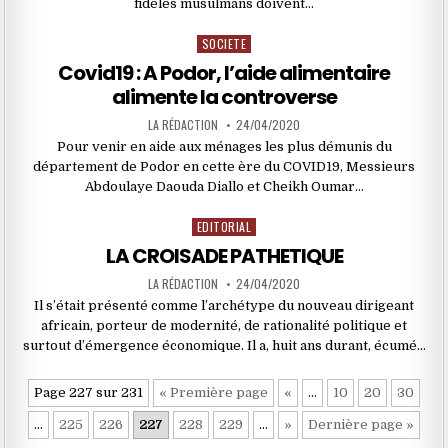
fidèles musulmans doivent…
SOCIETE
Posted
in
Covid19 : A Podor, l’aide alimentaire
alimente la controverse
LA RÉDACTION
24/04/2020
Pour venir en aide aux ménages les plus démunis du
département de Podor en cette ère du COVID19, Messieurs
Abdoulaye Daouda Diallo et Cheikh Oumar…
EDITORIAL
Posted
in
LA CROISADE PATHETIQUE
LA RÉDACTION
24/04/2020
Il s’était présenté comme l’archétype du nouveau dirigeant
africain, porteur de modernité, de rationalité politique et
surtout d’émergence économique. Il a, huit ans durant, écumé…
Page 227 sur 231
« Première page
«
…
10
20
30
…
225
226
227
228
229
…
»
Dernière page »