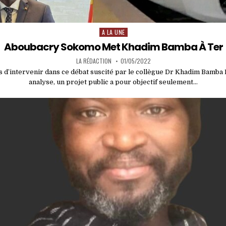
A LA UNE
Posted
in
Aboubacry Sokomo Met Khadim Bamba À Ter
LA RÉDACTION
01/05/2022
 d’intervenir dans ce débat suscité par le collègue Dr Khadim Bamba 
analyse, un projet public a pour objectif seulement…