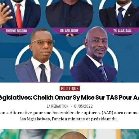
POLITIQUE
Posted
in
Législatives: Cheikh Omar Sy Mise Sur TAS Pour 
LA RÉDACTION
01/05/2022
tion « Alternative pour une Assemblée de rupture » (AAR) aura comme t
les législatives, l’ancien ministre et président du…