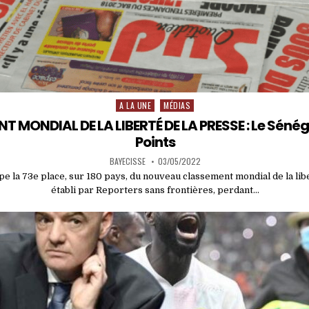
A LA UNE
MÉDIAS
Posted
in
 MONDIAL DE LA LIBERTÉ DE LA PRESSE : Le Sénég
Points
BAYECISSE
03/05/2022
e la 73e place, sur 180 pays, du nouveau classement mondial de la lib
établi par Reporters sans frontières, perdant…