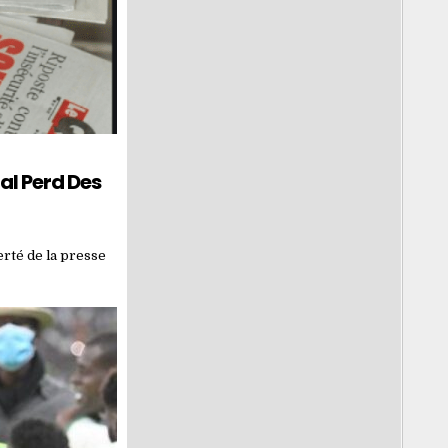
al Perd Des
erté de la presse