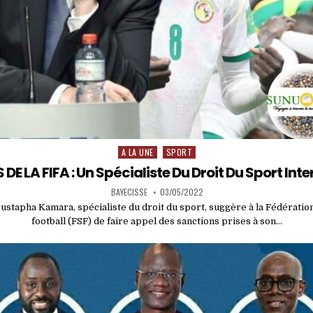
A LA UNE
SPORT
Posted
in
E LA FIFA : Un Spécialiste Du Droit Du Sport Inter
BAYECISSE
03/05/2022
stapha Kamara, spécialiste du droit du sport, suggère à la Fédératio
football (FSF) de faire appel des sanctions prises à son…