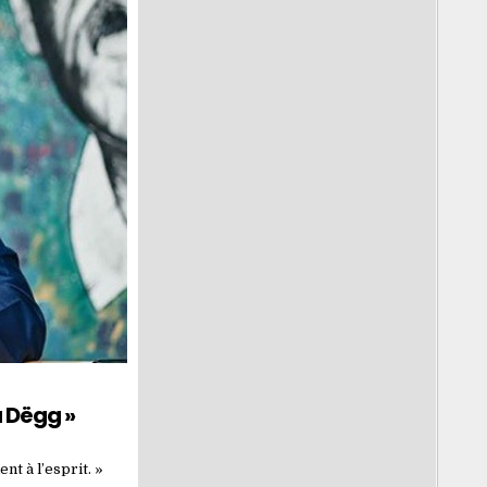
 Dëgg »
t à l’esprit. »