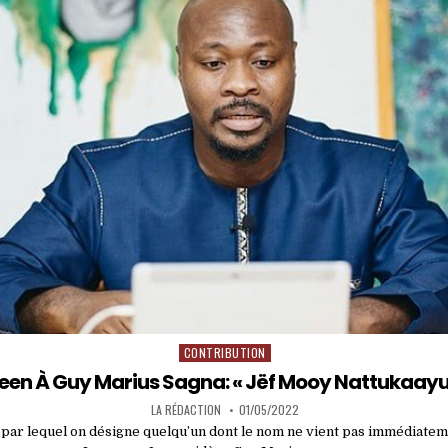
CONTRIBUTION
Posted
in
een À Guy Marius Sagna: « Jëf Mooy Nattukaayu
LA RÉDACTION
01/05/2022
 par lequel on désigne quelqu’un dont le nom ne vient pas immédiatemen