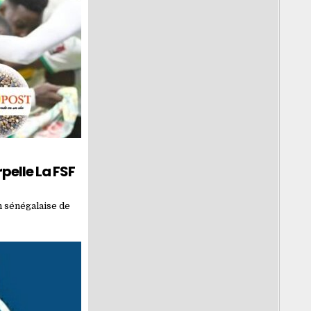
pelle La FSF
n sénégalaise de