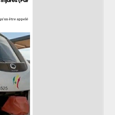
Injures (Par
lqu’un être appelé