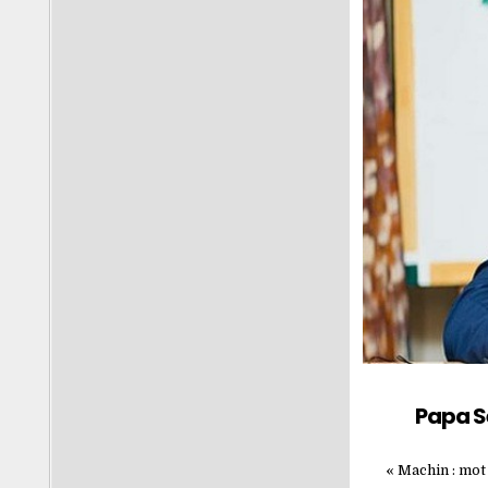
Papa S
« Machin : mot