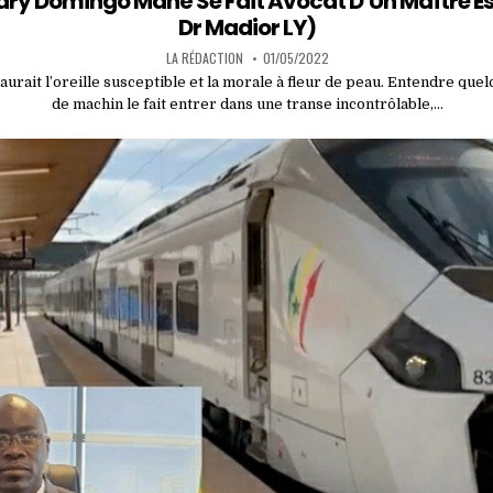
y Domingo Mané Se Fait Avocat D’Un Maître Ès 
Dr Madior LY)
LA RÉDACTION
01/05/2022
urait l’oreille susceptible et la morale à fleur de peau. Entendre que
de machin le fait entrer dans une transe incontrôlable,…