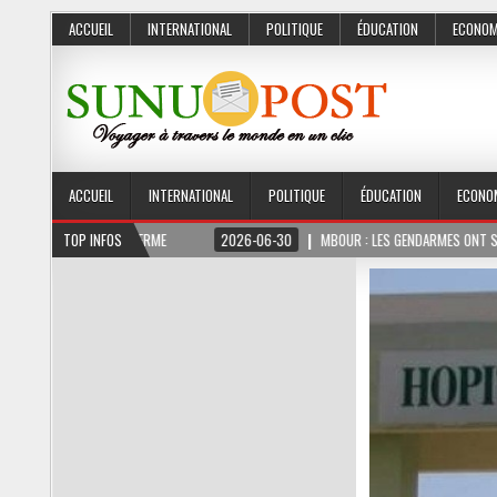
ACCUEIL
INTERNATIONAL
POLITIQUE
ÉDUCATION
ECONOM
ACCUEIL
INTERNATIONAL
POLITIQUE
ÉDUCATION
ECONO
E
2026-06-30
TOP INFOS
MBOUR : LES GENDARMES ONT SAISI 10 KG DE CHANVRE INDIE