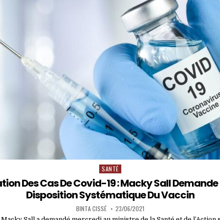
SANTÉ
Posted
in
ion Des Cas De Covid-19 : Macky Sall Demande 
Disposition Systématique Du Vaccin
BINTA CISSÉ
23/06/2021
t Macky Sall a demandé mercredi au ministre de la Santé et de l’Action 