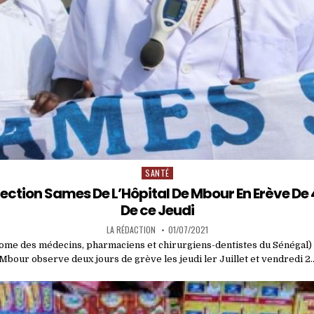
SANTÉ
Posted
in
Section Sames De L’Hôpital De Mbour En Erève De 
De ce Jeudi
LA RÉDACTION
01/07/2021
ome des médecins, pharmaciens et chirurgiens-dentistes du Sénégal)
Mbour observe deux jours de grève les jeudi ler Juillet et vendredi 2