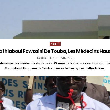
SANTÉ
Posted
in
Mathlaboul Fawzaini De Touba, Les Médecins Hau
LA RÉDACTION
02/07/2021
utonome des médecins du Sénégal (Sames) à travers sa section au nivea
Mathlaboul Fawzaini de Touba, hausse le ton, après l’affectation…