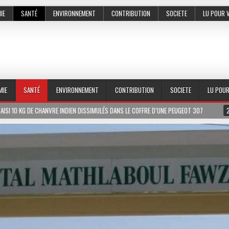
IE
SANTÉ
ENVIRONNEMENT
CONTRIBUTION
SOCIETE
LU POUR 
MIE
SANTÉ
ENVIRONNEMENT
CONTRIBUTION
SOCIETE
LU POU
N DISSIMULÉS DANS LE COFFRE D’UNE PEUGEOT 307
2026-07-01
LE PR MEISSA